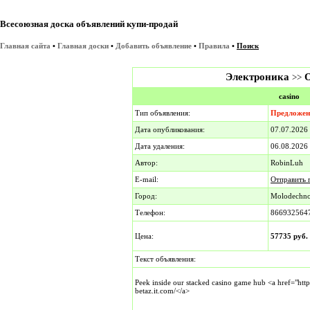
Всесоюзная доска объявлений купи-продай
Главная сайта
•
Главная доски
•
Добавить объявление
•
Правила
•
Поиск
Электроника
>>
casino
Тип объявления:
Предложен
Дата опубликования:
07.07.202
Дата удаления:
06.08.2026
Автор:
RobinLuh
E-mail:
Отправить 
Город:
Molodechn
Телефон:
866932564
Цена:
57735 руб.
Текст объявления:
Peek inside our stacked casino game hub <a href="https
betaz.it.com/</a>