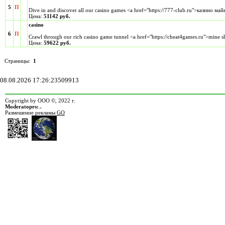
5
П
Dive in and discover all our casino games <a href="https://777-club.ru">казино ма
Цена:
51142 руб.
casino
6
П
Crawl through our rich casino game tunnel <a href="https://cheat4games.ru">mine s
Цена:
59622 руб.
Страницы:
1
08.08.2026 17:26:23509913
Copyright by ООО ©, 2022 г.
Moderatoprs:
.
.
Размешение рекламы
GO