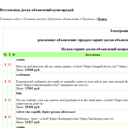
Всесоюзная доска объявлений купи-продай
Главная сайта
•
Главная доски
•
Добавить объявление
•
Правила
•
Поиск
Электрони
рекламное объявление: продам скрипт доски объявле
Нужен скрипт доски объявлений попроще
№
Т
Ф
Заголовок
casino
1
П
Dive in and discover all our casino games <a href="https://megafit.kz/ru_kz/">https:
Цена:
55048 руб.
craftsmen
2
П
Experienced craftsmen are ready to urgently come to your aid in any area around th
href="https://vskritiezamkov.by/">нажмите на топ</a>
Цена:
57843 руб.
Info
3
П
On our website, you can reserve and purchase it at the retail store <a href="https:/
алкоголя на дом</a>
Цена:
58366 руб.
velvet rise rapidly depict grouse silverware
4
П
Delicious - here: <a href=https://karfaoqer.com/>https://karfaoqer.com</a>
Цена:
52427 руб.
casino