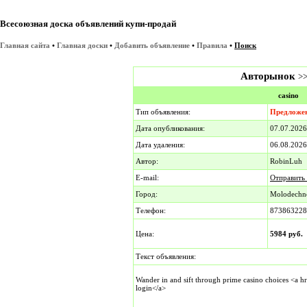
Всесоюзная доска объявлений купи-продай
Главная сайта
•
Главная доски
•
Добавить объявление
•
Правила
•
Поиск
Авторынок
>
casino
Тип объявления:
Предложе
Дата опубликования:
07.07.202
Дата удаления:
06.08.2026
Автор:
RobinLuh
E-mail:
Отправить
Город:
Molodechn
Телефон:
873863228
Цена:
5984 руб.
Текст объявления:
Wander in and sift through prime casino choices <a hr
login</a>