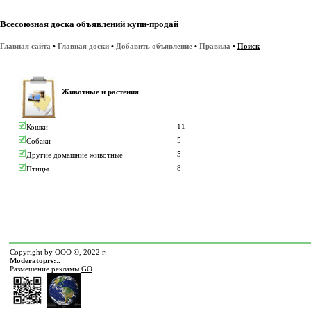
Всесоюзная доска объявлений купи-продай
Главная сайта
•
Главная доски
•
Добавить объявление
•
Правила
•
Поиск
Животные и растения
11
Кошки
5
Собаки
5
Другие домашние животные
8
Птицы
Copyright by ООО ©, 2022 г.
Moderatoprs:
.
.
Размешение рекламы
GO