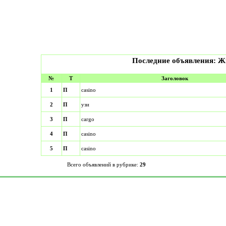
Последние объявления: Ж
№
Т
Заголовок
1
П
casino
2
П
узи
3
П
cargo
4
П
casino
5
П
casino
Всего объявлений в рубрике:
29