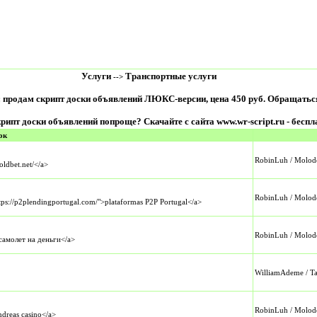
Услуги
Транспортные услуги
-->
 продам скрипт доски объявлений ЛЮКС-версии, цена 450 руб. Обращаться:
рипт доски объявлений попроще? Скачайте с сайта www.wr-script.ru - беспл
ок
RobinLuh / Molod
oldbet.net/</a>
RobinLuh / Molod
https://p2plendingportugal.com/">plataformas P2P Portugal</a>
RobinLuh / Molod
 самолет на деньги</a>
WilliamAdeme / Ta
RobinLuh / Molod
ndreas casino</a>