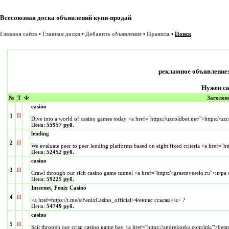
Всесоюзная доска объявлений купи-продай
Главная сайта
•
Главная доски
•
Добавить объявление
•
Правила
•
Поиск
рекламное объявление:
Нужен ск
№
Т
Ф
Заголов
casino
1
П
Dive into a world of casino games today <a href="https://uzcoldbet.net/">https://uzc
Цена:
55957 руб.
lending
2
П
We evaluate peer to peer lending platforms based on eight fixed criteria <a href="
Цена:
52452 руб.
casino
3
П
Crawl through our rich casino game tunnel <a href="https://igraemveselo.ru">игра
Цена:
59225 руб.
Internet, Fenix Casino
4
П
<a href=https://t.me/s/FenixCasino_official>Феникс ссылка</a> ?
Цена:
54749 руб.
casino
5
П
Sail through our crisp casino game bay <a href="https://andrekoeks.com/ink/">beta