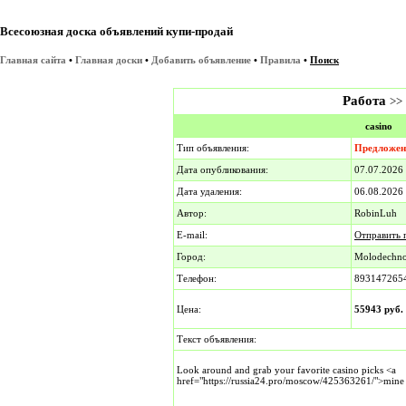
Всесоюзная доска объявлений купи-продай
Главная сайта
•
Главная доски
•
Добавить объявление
•
Правила
•
Поиск
Работа
>>
casino
Тип объявления:
Предложен
Дата опубликования:
07.07.202
Дата удаления:
06.08.2026
Автор:
RobinLuh
E-mail:
Отправить 
Город:
Molodechn
Телефон:
893147265
Цена:
55943 руб.
Текст объявления:
Look around and grab your favorite casino picks <a
href="https://russia24.pro/moscow/425363261/">mine 