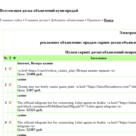
Всесоюзная доска объявлений купи-продай
Главная сайта
•
Главная доски
•
Добавить объявление
•
Правила
•
Поиск
Электро
рекламное объявление: продам скрипт доски объявле
Нужен скрипт доски объявлений попроще
№
Т
Ф
Заголовок
Internet, Велора казино
1
П
<a href=https://t.me/s/velora_casino_play>Велора казино зеркало</a>
Цена:
51406 руб.
casino
2
П
Chomp into our beefy casino game plate <a href="https://fairoffercashnow.com/">htt
Цена:
5107 руб.
casino
3
П
The official telegram bot for connecting 1xbet agents in Arabic <a href="https://tel
and-block-containers/8344dlem5tan58lgcplt70">1xbet agent telegram</a>
Цена:
55325 руб.
casino
4
П
The official telegram bot for connecting 1xbet agents in Arabic <a href="https://re
telegram</a>
Цена:
52387 руб.
casino