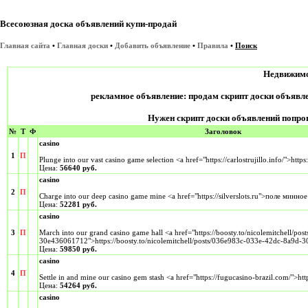
Всесоюзная доска объявлений купи-продай
Главная сайта
•
Главная доски
•
Добавить объявление
•
Правила
•
Поиск
Недвижим
рекламное объявление: продам скрипт доски объявле
Нужен скрипт доски объявлений попроще
№
Т
Ф
Заголовок
casino
1
П
Plunge into our vast casino game selection <a href="https://carlostrujillo.info/">https:/
Цена:
56640 руб.
casino
2
П
Charge into our deep casino game mine <a href="https://silverslots.ru">поле минно
Цена:
52281 руб.
casino
3
П
March into our grand casino game hall <a href="https://boosty.to/nicolemitchell/p
30e436061712">https://boosty.to/nicolemitchell/posts/036e983c-033e-42dc-8a9d
Цена:
59850 руб.
casino
4
П
Settle in and mine our casino gem stash <a href="https://fugucasino-brazil.com/">htt
Цена:
54264 руб.
casino