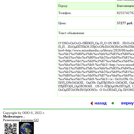
Город:
Благовещен
Телефон:
825574279
Цена:
57277 руб.
Текст объявления:
О‘ОЅО±ОєО±О»ПЌП€П„Оµ П„О·ОЅ П€П…П‡О±Оі
П„П…П‡ОµПЃПЋОЅ ПЂО±О№П‡ОЅО№ОґО№ПЋОЅ. П
href=http://www.mixedmedia.ca/library/2026/06/sush
%ce%b1%cf%80%cf%8c%ce%bb%cf%85%cf%84%c
%ce%b5%ce%bc%cf%80%ce%b5%ce%b9%cf%81%c
%cf%80%ce%b1%ce%b9%cf%87%ce%bd%ce%b9%c
%ce%ba%ce%b1%ce%b9-%ce%b3/>http://www.mixedmed
%ce%b1%cf%80%cf%8c%ce%bb%cf%85%cf%84%c
%ce%b5%ce%bc%cf%80%ce%b5%ce%b9%cf%81%c
%cf%80%ce%b1%ce%b9%cf%87%ce%bd%ce%b9%c
%ce%ba%ce%b1%ce%b9-%ce%b3/</a> ОєО±О№ О
ПѓП„О№ОіОјО­П‚. ОџО№ ОµПЂО№О»ОїОіО­П‚ О
ПЂПЃОїП„ОµОЇОЅОїП…ОЅ О¬ПЂОµО№ПЃОµП‚ О
ОєОµПЃОґО№ПѓОјО­ОЅО±. О О±ОЇОѕП„Оµ ПѓО®О
Copyright by ООО ©, 2022 г.
Moderatoprs:
.
.
Размешение рекламы
GO