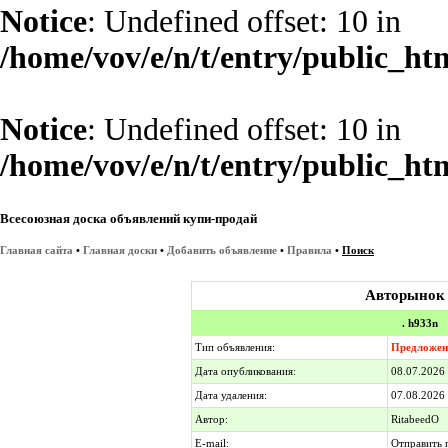
Notice
: Undefined offset: 10 in
/home/vov/e/n/t/entry/public_ht
Notice
: Undefined offset: 10 in
/home/vov/e/n/t/entry/public_ht
Всесоюзная доска объявлений купи-продай
Главная сайта
•
Главная доски
•
Добавить объявление
•
Правила
•
Поиск
Авторынок
. h933n
Тип объявления:
Предложен
Дата опубликования:
08.07.202
Дата удаления:
07.08.2026
Автор:
RitabeedO
E-mail:
Отправить 