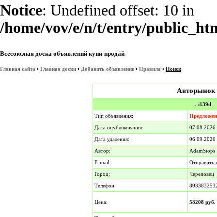
Notice
: Undefined offset: 10 in
/home/vov/e/n/t/entry/public_ht
Всесоюзная доска объявлений купи-продай
Главная сайта
•
Главная доски
•
Добавить объявление
•
Правила
•
Поиск
Авторынок
. i139d
Тип объявления:
Предложен
Дата опубликования:
07.08.202
Дата удаления:
06.09.2026
Автор:
AdamStops
E-mail:
Отправить 
Город:
Череповец
Телефон:
893383253
Цена:
58208 руб.