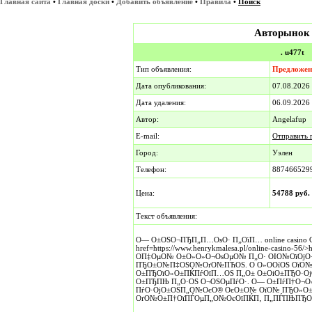
Главная сайта
•
Главная доски
•
Добавить объявление
•
Правила
•
Поиск
Авторынок
. u477t
Тип объявления:
Предложен
Дата опубликования:
07.08.202
Дата удаления:
06.09.2026
Автор:
Angelafup
E-mail:
Отправить 
Город:
Уэлен
Телефон:
887466529
Цена:
54788 руб.
Текст объявления:
О— О±ОЅО¬ПЂП„П…ОѕО· П„ОїП… online casin
href=https://www.henrykmalesa.pl/online-casino-56/>h
О­П‡ОµО№ О±О»О»О¬ОѕОµО№ П„О· ОІО№ОїОј
ПЂО±О№П‡ОЅО№ОґО№ПЋОЅ. О О»О­ОїОЅ ОїО№ 
О±ПЂОїО»О±ПЌПѓОїП…ОЅ П„О± О±ОіО±ПЂО·О
О±ПЂПЊ П„О·ОЅ О¬ОЅОµПѓО·. О— О±ПѓП†О¬
ПѓО·ОјО±ОЅП„О№ОєО® ОєО±О№ ОїО№ ПЂО»О±
ОґО№О±П†ОїПЃОµП„О№ОєОїПЌП‚ П„ПЃПЊПЂО