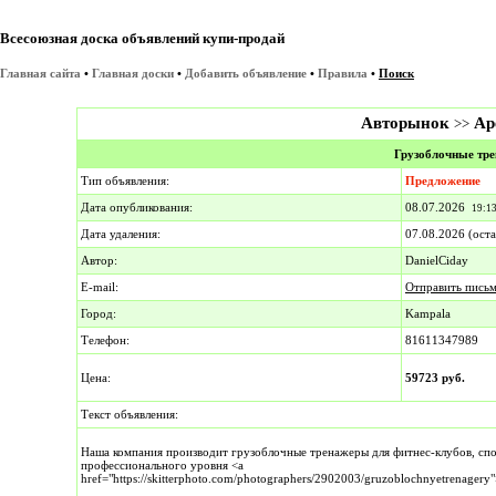
Всесоюзная доска объявлений купи-продай
Главная сайта
•
Главная доски
•
Добавить объявление
•
Правила
•
Поиск
Авторынок
Ар
>>
Грузоблочные тр
Тип объявления:
Предложение
Дата опубликования:
08.07.2026
19:1
Дата удаления:
07.08.2026 (ост
Автор:
DanielCiday
E-mail:
Отправить письм
Город:
Kampala
Телефон:
81611347989
Цена:
59723 руб.
Текст объявления:
Наша компания производит грузоблочные тренажеры для фитнес-клубов, спо
профессионального уровня <a
href="https://skitterphoto.com/photographers/2902003/gruzoblochnyetrenagery