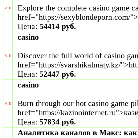
Explore the complete casino game ca
2
П
href="https://sexyblondeporn.com/
Цена:
54414 руб.
casino
Discover the full world of casino ga
3
П
href="https://svarshikalmaty.kz/">htt
Цена:
52447 руб.
casino
Burn through our hot casino game pi
4
П
href="https://kazinointernet.ru">к
Цена:
57834 руб.
Аналитика каналов в Макс: как