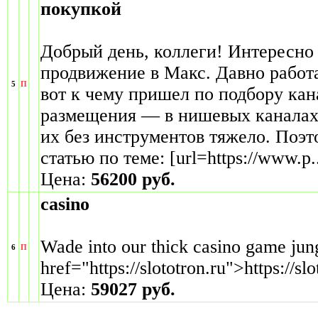
покупкой
Добрый день, коллеги! Интересно
продвижение в Макс. Давно работ
5
П
вот к чему пришел по подбору ка
размещения — в нишевых каналах 
их без инструментов тяжело. Поэ
статью по теме: [url=https://www.p.
Цена:
56200 руб.
casino
Wade into our thick casino game jun
6
П
href="https://slototron.ru">https://sl
Цена:
59027 руб.