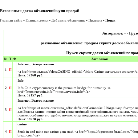
Всесоюзная доска объявлений купи-продай
Главная сайта
•
Главная доски
•
Добавить объявление
•
Правила
•
Поиск
Авторынок
Груз
-->
рекламное объявление: продам скрипт доски объявле
Нужен скрипт доски объявлений попроще
№
Т
Ф
Заголовок
Internet, Велора казино
1
П
<a href=https://t.me/s/VeloraCASINO_official>Velora Casino актуальное зеркало</a
Цена:
57368 руб.
Info
2
П
Info Coin cryptocurrency is the premium bridge for humanity <a
href="https://nycoin.info/">https://nycoin.info/</a>
Цена:
52157 руб.
Internet, Велора казино
<a href=https://t.me/veloracasino_official>VeloraCasino</a> ? Когда надо быстро 
3
П
для Велора казино, проще зайти в закреплённый пост официального канала, чем 
поиске; особенно это удобно ночью, когда поддержка может не сразу ответить.
Цена:
53678 руб.
casino
4
П
Settle in and mine our casino gem stash <a href="https://fugucasino-brazil.com/">htt
brazil.com/</a>